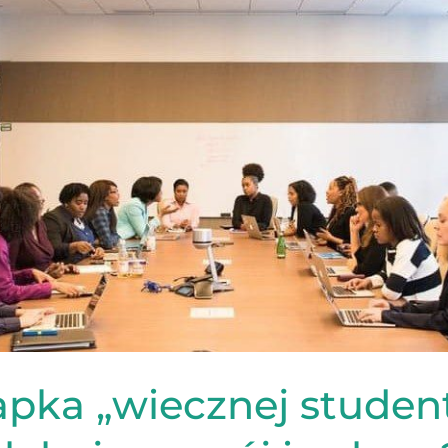
”:
apka „wiecznej student