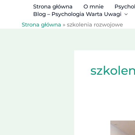
Przejdź
Strona główna
O mnie
Psycho
do
Blog – Psychologia Warta Uwagi
treści
Strona główna
»
szkolenia rozwojowe
szkole
Pułapka
„wieczne