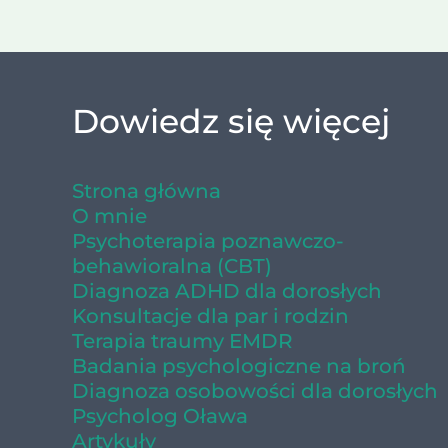
Dowiedz się więcej
Strona główna
O mnie
Psychoterapia poznawczo-
behawioralna (CBT)
Diagnoza ADHD dla dorosłych
Konsultacje dla par i rodzin
Terapia traumy EMDR
Badania psychologiczne na broń
Diagnoza osobowości dla dorosłych
Psycholog Oława
Artykuły