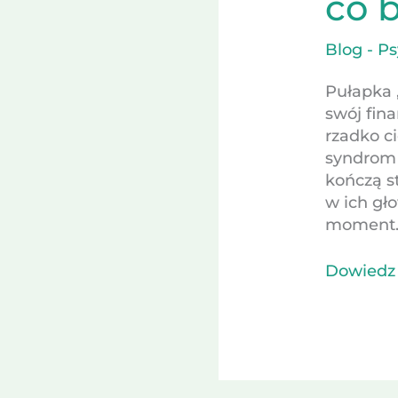
co b
Blog - P
Pułapka 
swój fin
rzadko ci
syndrom 
kończą s
w ich gło
moment.
Dowiedz 