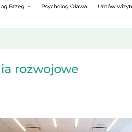
log Brzeg
Psycholog Oława
Umów wizyt
nia rozwojowe
j