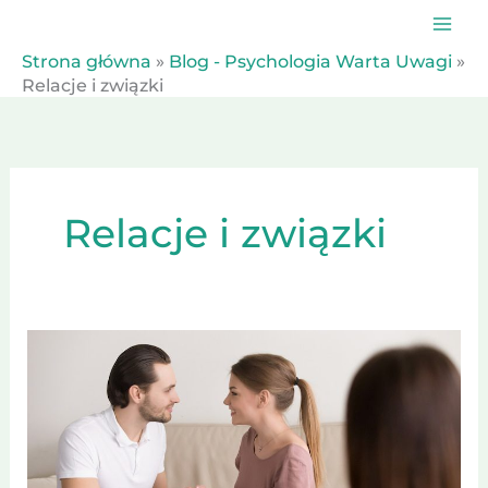
Przejdź
do
treści
Strona główna
»
Blog - Psychologia Warta Uwagi
»
Relacje i związki
Relacje i związki
Dlaczego
się
nie
rozumiemy,
choć
kochamy?