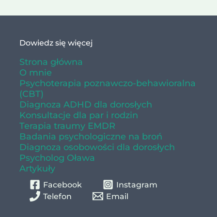
Dowiedz się więcej
Strona główna
O mnie
Psychoterapia poznawczo-behawioralna
(CBT)
Diagnoza ADHD dla dorosłych
Konsultacje dla par i rodzin
Terapia traumy EMDR
Badania psychologiczne na broń
Diagnoza osobowości dla dorosłych
Psycholog Oława
Artykuły
Facebook
Instagram
Telefon
Email