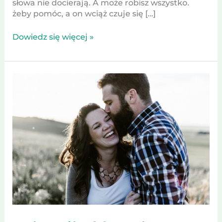
słowa nie docierają. A może robisz wszystko.
żeby pomóc, a on wciąż czuje się […]
Dowiedz się więcej »
Jak
miłość
wpływa
na
kreatywność?