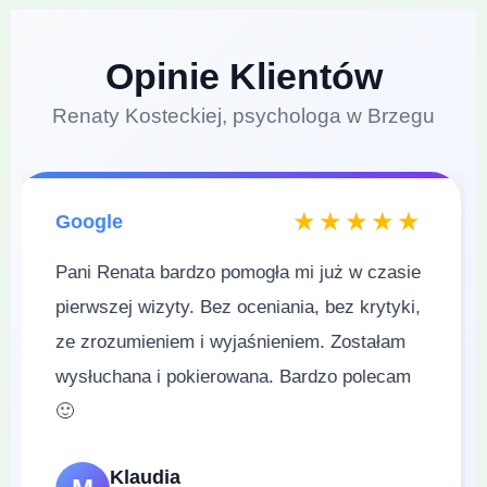
Opinie Klientów
Renaty Kosteckiej, psychologa w Brzegu
★★★★★
Google
Świetny człowiek z profesjonalnym
podejściem 👌
Piotr K.
K
Opinia Google