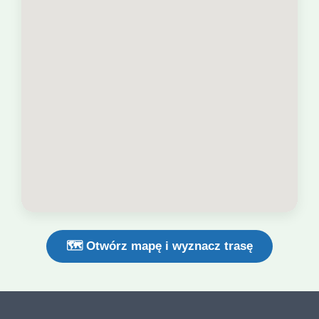
🗺️ Otwórz mapę i wyznacz trasę