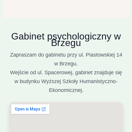
Możesz skontaktować się poprzez formularz na
stronie, telefonicznie lub mailowo.
Odpowiadam tak szybko, jak to możliwe i
wspólnie ustalamy dogodny termin spotkania.
Gabinet psychologiczny w
Brzegu
Zapraszam do gabinetu przy ul. Piastowskiej 14
w Brzegu.
Wejście od ul. Spacerowej, gabinet znajduje się
w budynku Wyższej Szkoły Humanistyczno-
Ekonomicznej.