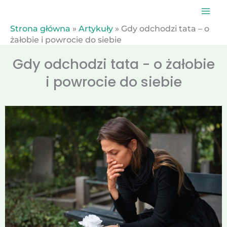
Przejdź
do
treści
Strona główna
»
Artykuły
»
Gdy odchodzi tata – o
żałobie i powrocie do siebie
Gdy odchodzi tata - o żałobie
i powrocie do siebie