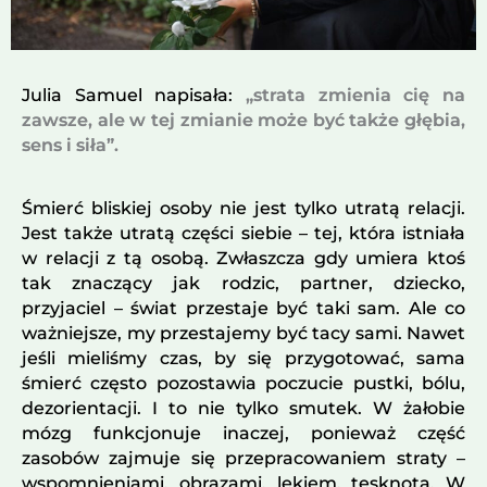
Julia Samuel napisała:
„strata zmienia cię na
zawsze, ale w tej zmianie może być także głębia,
sens i siła”.
Śmierć bliskiej osoby nie jest tylko utratą relacji.
Jest także utratą części siebie – tej, która istniała
w relacji z tą osobą. Zwłaszcza gdy umiera ktoś
tak znaczący jak rodzic, partner, dziecko,
przyjaciel – świat przestaje być taki sam. Ale co
ważniejsze, my przestajemy być tacy sami. Nawet
jeśli mieliśmy czas, by się przygotować, sama
śmierć często pozostawia poczucie pustki, bólu,
dezorientacji. I to nie tylko smutek. W żałobie
mózg funkcjonuje inaczej, ponieważ część
zasobów zajmuje się przepracowaniem straty –
wspomnieniami, obrazami, lękiem, tęsknotą. W