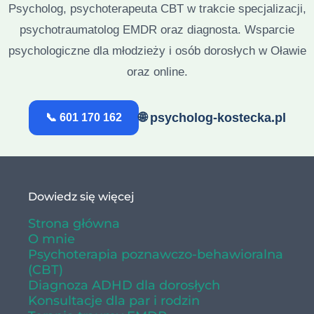
Psycholog, psychoterapeuta CBT w trakcie specjalizacji,
psychotraumatolog EMDR oraz diagnosta. Wsparcie
psychologiczne dla młodzieży i osób dorosłych w Oławie
oraz online.
🌐 psycholog-kostecka.pl
📞 601 170 162
Dowiedz się więcej
Strona główna
O mnie
Psychoterapia poznawczo-behawioralna
(CBT)
Diagnoza ADHD dla dorosłych
Konsultacje dla par i rodzin